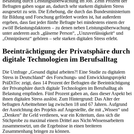
Belastung durch Leistungsüberwachung im Job. Zehn Prozent der
Befragten gaben sogar an, dadurch sehr starkem digitalem Stress
ausgesetzt zu sein. Die Erhebung, die durch das Bundesministerium
für Bildung und Forschung gefördert worden ist, hat außerdem
ergeben, dass fast jeder fünfte Befragte bei mindestens einem der
zwölf Belastungsfaktoren – zu denen neben Leistungsüberwachung
unter anderem auch „gläserne Person“, „Unzuverlässigkeit“ und
„Omnipräsenz“ gehören – sehr starken digitalen Stress erlebt.
Beeinträchtigung der Privatsphäre durch
digitale Technologien im Berufsalltag
Die Umfrage „Gesund digital arbeiten?! Eine Studie zu digitalem
Stress in Deutschland“ des Forschungs- und Entwicklungsprojekt
PräDiTec zeigt, dass 14 Prozent der Befragten die Beeinträchtigung
der Privatsphäre durch digitale Technologien im Berufsalltag als
Belastung empfinden. Fünf Prozent gaben an, dass dieser Aspekt bei
ihnen digitalen Stress auslöst. Zum Hintergrund: Das Alter der
befragten Arbeitnehmer lag zwischen 18 und 67 Jahren. Aufgrund
der Ausrichtung des Projekts auf Angestellte, die mit „Wissen“ und
„Denken“ ihr Geld verdienen, war ein Kriterium, dass sich die
Stichprobe zu maximal einem Drittel aus Nicht-Wissensarbeitern
zusammensetzt, um die Ergebnisse in einen breiteren
Zusammenhang bringen zu können.