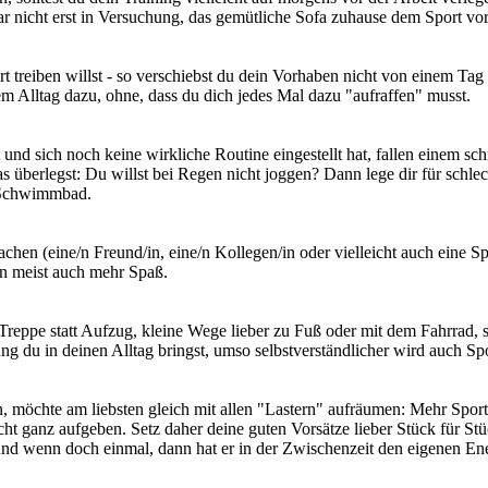
r nicht erst in Versuchung, das gemütliche Sofa zuhause dem Sport vo
 treiben willst - so verschiebst du dein Vorhaben nicht von einem Tag 
em Alltag dazu, ohne, dass du dich jedes Mal dazu "aufraffen" musst.
und sich noch keine wirkliche Routine eingestellt hat, fallen einem sch
überlegst: Du willst bei Regen nicht joggen? Dann lege dir für schlech
 Schwimmbad.
 (eine/n Freund/in, eine/n Kollegen/in oder vielleicht auch eine Sport
en meist auch mehr Spaß.
Treppe statt Aufzug, kleine Wege lieber zu Fuß oder mit dem Fahrrad, s
ung du in deinen Alltag bringst, umso selbstverständlicher wird auch S
n, möchte am liebsten gleich mit allen "Lastern" aufräumen: Mehr Spor
lleicht ganz aufgeben. Setz daher deine guten Vorsätze lieber Stück für 
 und wenn doch einmal, dann hat er in der Zwischenzeit den eigenen En