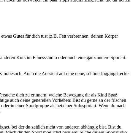
 etwas Gutes für dich tust (z.B. Fett verbrennen, deinen Körper
anderen Kurs im Fitnessstudio oder auch eine ganz andere Sportart.
 Kinobesuch. Auch die Aussicht auf eine neue, schöne Joggingstrecke
 Versuche dich zu erinnern, welche Bewegung dir als Kind Spaß
htige auch deine generellen Vorlieben: Bist du gerne an der frischen
t oder in einer Sportgruppe als bei einer Solosportart. Wenn du nach
.
eignet, bei der du zeitlich nicht von anderen abhängig bist. Bist du
gen. Mach dir den Sport möglichst bequem: Suche dir ein Sportstudio,