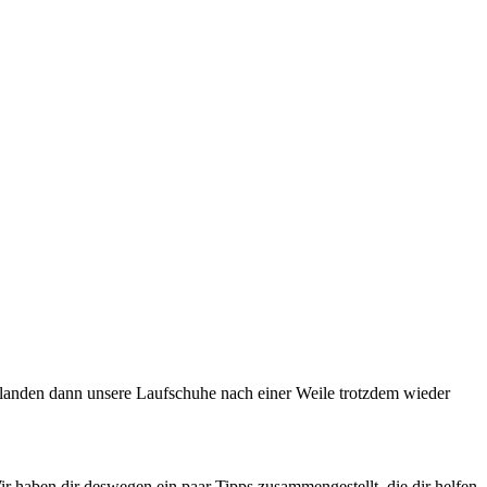
 landen dann unsere Laufschuhe nach einer Weile trotzdem wieder
 Wir haben dir deswegen ein paar Tipps zusammengestellt, die dir helfen