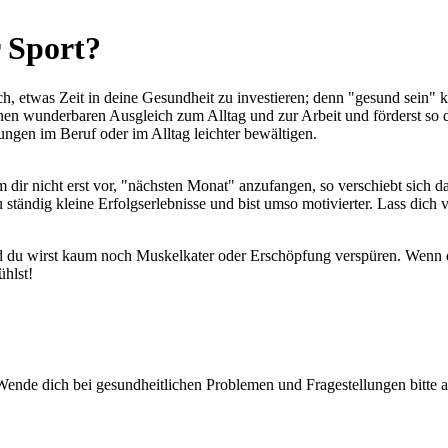
r Sport?
ch, etwas Zeit in deine Gesundheit zu investieren; denn "gesund sein" k
nen wunderbaren Ausgleich zum Alltag und zur Arbeit und förderst so de
ngen im Beruf oder im Alltag leichter bewältigen.
mm dir nicht erst vor, "nächsten Monat" anzufangen, so verschiebt sic
u ständig kleine Erfolgserlebnisse und bist umso motivierter. Lass dic
 du wirst kaum noch Muskelkater oder Erschöpfung verspüren. Wenn du
ühlst!
Wende dich bei gesundheitlichen Problemen und Fragestellungen bitte a