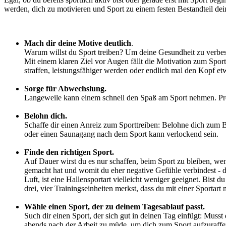
werden, dich zu motivieren und Sport zu einem festen Bestandteil de
Mach dir deine Motive deutlich
.
Warum willst du Sport treiben? Um deine Gesundheit zu verb
Mit einem klaren Ziel vor Augen fällt die Motivation zum Sport
straffen, leistungsfähiger werden oder endlich mal den Kopf e
Sorge für Abwechslung.
Langeweile kann einem schnell den Spaß am Sport nehmen. Probi
Belohn dich.
Schaffe dir einen Anreiz zum Sporttreiben: Belohne dich zum B
oder einen Saunagang nach dem Sport kann verlockend sein.
Finde den richtigen Sport.
Auf Dauer wirst du es nur schaffen, beim Sport zu bleiben, we
gemacht hat und womit du eher negative Gefühle verbindest - das
Luft, ist eine Hallensportart vielleicht weniger geeignet. Bist
drei, vier Trainingseinheiten merkst, dass du mit einer Sportar
Wähle einen Sport, der zu deinem Tagesablauf passt.
Such dir einen Sport, der sich gut in deinen Tag einfügt: Musst d
abends nach der Arbeit zu müde, um dich zum Sport aufzuraffen,