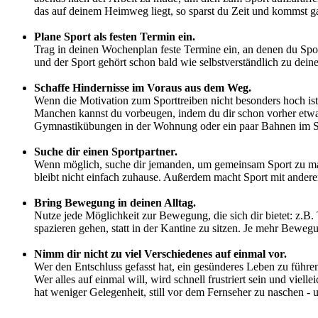
das auf deinem Heimweg liegt, so sparst du Zeit und kommst ga
Plane Sport als festen Termin ein.
Trag in deinen Wochenplan feste Termine ein, an denen du Sport
und der Sport gehört schon bald wie selbstverständlich zu dein
Schaffe Hindernisse im Voraus aus dem Weg.
Wenn die Motivation zum Sporttreiben nicht besonders hoch ist 
Manchen kannst du vorbeugen, indem du dir schon vorher etwas 
Gymnastikübungen in der Wohnung oder ein paar Bahnen im
Suche dir einen Sportpartner.
Wenn möglich, suche dir jemanden, um gemeinsam Sport zu machen
bleibt nicht einfach zuhause. Außerdem macht Sport mit ander
Bring Bewegung in deinen Alltag.
Nutze jede Möglichkeit zur Bewegung, die sich dir bietet: z.B. 
spazieren gehen, statt in der Kantine zu sitzen. Je mehr Beweg
Nimm dir nicht zu viel Verschiedenes auf einmal vor.
Wer den Entschluss gefasst hat, ein gesünderes Leben zu führe
Wer alles auf einmal will, wird schnell frustriert sein und vie
hat weniger Gelegenheit, still vor dem Fernseher zu naschen -