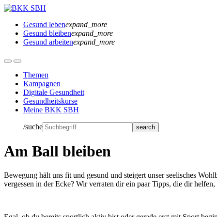
Gesund leben
expand_more
Gesund bleiben
expand_more
Gesund arbeiten
expand_more
Themen
Kampagnen
Digitale Gesundheit
Gesundheitskurse
Meine BKK SBH
/suche
Am Ball bleiben
Bewegung hält uns fit und gesund und steigert unser seelisches Woh
vergessen in der Ecke? Wir verraten dir ein paar Tipps, die dir helfen,
Egal, ob du bereits sportlich aktiv bist oder gerade erst mit Sport be