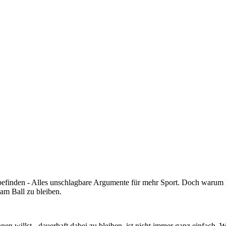
lbefinden - Alles unschlagbare Argumente für mehr Sport. Doch warum
 am Ball zu bleiben.
ginnen willst - dauerhaft dabei zu bleiben, ist nicht immer ganz einfach.