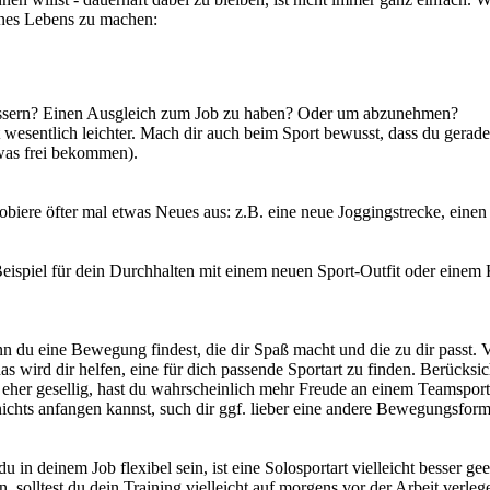
ines Lebens zu machen:
essern? Einen Ausgleich zum Job zu haben? Oder um abzunehmen?
 wesentlich leichter. Mach dir auch beim Sport bewusst, dass du gerade
twas frei bekommen).
ere öfter mal etwas Neues aus: z.B. eine neue Joggingstrecke, einen 
eispiel für dein Durchhalten mit einem neuen Sport-Outfit oder einem
nn du eine Bewegung findest, die dir Spaß macht und die zu dir passt.
 wird dir helfen, eine für dich passende Sportart zu finden. Berücksic
 du eher gesellig, hast du wahrscheinlich mehr Freude an einem Teamspor
t nichts anfangen kannst, such dir ggf. lieber eine andere Bewegungsform
u in deinem Job flexibel sein, ist eine Solosportart vielleicht besser ge
 solltest du dein Training vielleicht auf morgens vor der Arbeit verle