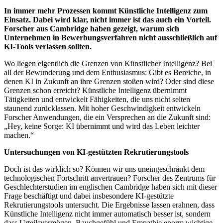
In immer mehr Prozessen kommt Künstliche Intelligenz zum
Einsatz. Dabei wird klar, nicht immer ist das auch ein Vorteil.
Forscher aus Cambridge haben gezeigt, warum sich
Unternehmen in Bewerbungsverfahren nicht ausschließlich auf
KI-Tools verlassen sollten.
Wo liegen eigentlich die Grenzen von Künstlicher Intelligenz? Bei
all der Bewunderung und dem Enthusiasmus: Gibt es Bereiche, in
denen KI in Zukunft an ihre Grenzen stoßen wird? Oder sind diese
Grenzen schon erreicht? Künstliche Intelligenz übernimmt
Tätigkeiten und entwickelt Fähigkeiten, die uns nicht selten
staunend zurücklassen. Mit hoher Geschwindigkeit entwickeln
Forscher Anwendungen, die ein Versprechen an die Zukunft sind:
„Hey, keine Sorge: KI übernimmt und wird das Leben leichter
machen.“
Untersuchungen von KI-gestützten Rekrutierungstools
Doch ist das wirklich so? Können wir uns uneingeschränkt dem
technologischen Fortschritt anvertrauen? Forscher des Zentrums für
Geschlechterstudien im englischen Cambridge haben sich mit dieser
Frage beschäftigt und dabei insbesondere KI-gestützte
Rekrutierungstools untersucht. Die Ergebnisse lassen erahnen, dass
Künstliche Intelligenz nicht immer automatisch besser ist, sondern
dass Urteilsvermögen, Bauchgefühl und Empathie enorm wichtige