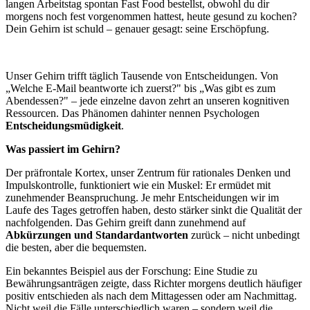
langen Arbeitstag spontan Fast Food bestellst, obwohl du dir
morgens noch fest vorgenommen hattest, heute gesund zu kochen?
Dein Gehirn ist schuld – genauer gesagt: seine Erschöpfung.
Unser Gehirn trifft täglich Tausende von Entscheidungen. Von
„Welche E-Mail beantworte ich zuerst?" bis „Was gibt es zum
Abendessen?" – jede einzelne davon zehrt an unseren kognitiven
Ressourcen. Das Phänomen dahinter nennen Psychologen
Entscheidungsmüdigkeit
.
Was passiert im Gehirn?
Der präfrontale Kortex, unser Zentrum für rationales Denken und
Impulskontrolle, funktioniert wie ein Muskel: Er ermüdet mit
zunehmender Beanspruchung. Je mehr Entscheidungen wir im
Laufe des Tages getroffen haben, desto stärker sinkt die Qualität der
nachfolgenden. Das Gehirn greift dann zunehmend auf
Abkürzungen und Standardantworten
zurück – nicht unbedingt
die besten, aber die bequemsten.
Ein bekanntes Beispiel aus der Forschung: Eine Studie zu
Bewährungsanträgen zeigte, dass Richter morgens deutlich häufiger
positiv entschieden als nach dem Mittagessen oder am Nachmittag.
Nicht weil die Fälle unterschiedlich waren – sondern weil die