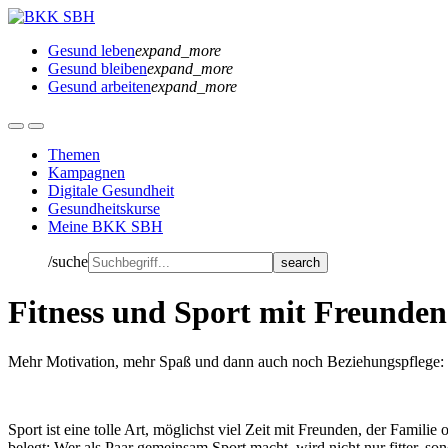
Gesund leben
expand_more
Gesund bleiben
expand_more
Gesund arbeiten
expand_more
Themen
Kampagnen
Digitale Gesundheit
Gesundheitskurse
Meine BKK SBH
/suche
Fitness und Sport mit Freunden
Mehr Motivation, mehr Spaß und dann auch noch Beziehungspflege: Gem
Sport ist eine tolle Art, möglichst viel Zeit mit Freunden, der Famili
belegt: Wer als Paar gemeinsam Sport macht, wird nicht nur fitter, so