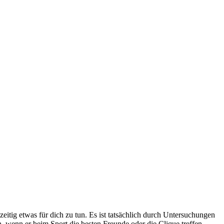
zeitig etwas für dich zu tun. Es ist tatsächlich durch Untersuchungen
n, wenn er beim Sport die besten Freunde oder die Clique treffen