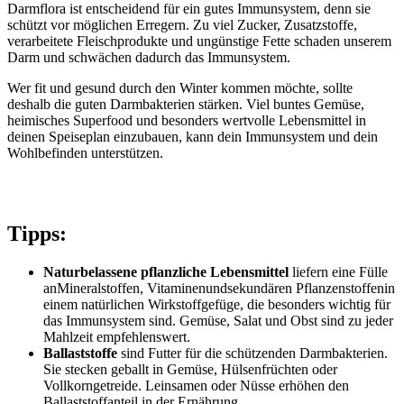
Darmflora ist entscheidend für ein gutes Immunsystem, denn sie
schützt vor möglichen Erregern. Zu viel Zucker, Zusatzstoffe,
verarbeitete Fleischprodukte und ungünstige Fette schaden unserem
Darm und schwächen dadurch das Immunsystem.
Wer fit und gesund durch den Winter kommen möchte, sollte
deshalb die guten Darmbakterien stärken. Viel buntes Gemüse,
heimisches Superfood und besonders wertvolle Lebensmittel in
deinen Speiseplan einzubauen, kann dein Immunsystem und dein
Wohlbefinden unterstützen.
Tipps:
Naturbelassene pflanzliche Lebensmittel
liefern eine Fülle
an
Mineralstoffen, Vitaminen
und
sekundären Pflanzenstoffen
in
einem natürlichen Wirkstoffgefüge, die besonders wichtig für
das Immunsystem sind. Gemüse, Salat und Obst sind zu jeder
Mahlzeit empfehlenswert.
Ballaststoffe
sind Futter für die schützenden Darmbakterien.
Sie stecken geballt in Gemüse, Hülsenfrüchten oder
Vollkorngetreide. Leinsamen oder Nüsse erhöhen den
Ballaststoffanteil in der Ernährung.