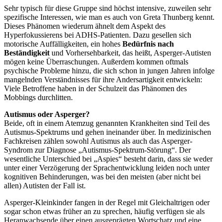
Sehr typisch für diese Gruppe sind höchst intensive, zuweilen sehr
spezifische Interessen, wie man es auch von Greta Thunberg kennt.
Dieses Phänomen wiederum ähnelt dem Aspekt des
Hyperfokussierens bei ADHS-Patienten. Dazu gesellen sich
motorische Auffälligkeiten, ein hohes
Bedürfnis nach
Beständigkeit
und Vorhersehbarkeit, das heißt, Asperger-Autisten
mögen keine Überraschungen. Außerdem kommen oftmals
psychische Probleme hinzu, die sich schon in jungen Jahren infolge
mangelnden Verständnisses für ihre Andersartigkeit entwickeln:
Viele Betroffene haben in der Schulzeit das Phänomen des
Mobbings durchlitten.
Autismus oder Asperger?
Beide, oft in einem Atemzug genannten Krankheiten sind Teil des
Autismus-Spektrums und gehen ineinander über. In medizinischen
Fachkreisen zählen sowohl Autismus als auch das Asperger-
Syndrom zur Diagnose „Autismus-Spektrum-Störung“. Der
wesentliche Unterschied bei „Aspies“ besteht darin, dass sie weder
unter einer Verzögerung der Sprachentwicklung leiden noch unter
kognitiven Behinderungen, was bei den meisten (aber nicht bei
allen) Autisten der Fall ist.
Asperger-Kleinkinder fangen in der Regel mit Gleichaltrigen oder
sogar schon etwas früher an zu sprechen, häufig verfügen sie als
Heranwachsende über einen ausgeprägten Wortschatz und eine