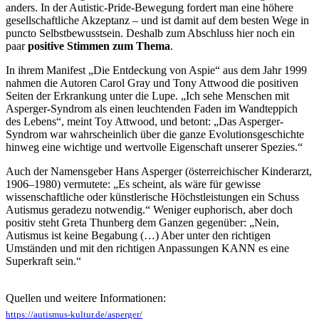
anders. In der Autistic-Pride-Bewegung fordert man eine höhere
gesellschaftliche Akzeptanz – und ist damit auf dem besten Wege in
puncto Selbstbewusstsein. Deshalb zum Abschluss hier noch ein
paar
positive Stimmen zum Thema
.
In ihrem Manifest „Die Entdeckung von Aspie“ aus dem Jahr 1999
nahmen die Autoren Carol Gray und Tony Attwood die positiven
Seiten der Erkrankung unter die Lupe. „Ich sehe Menschen mit
Asperger-Syndrom als einen leuchtenden Faden im Wandteppich
des Lebens“, meint Toy Attwood, und betont: „Das Asperger-
Syndrom war wahrscheinlich über die ganze Evolutionsgeschichte
hinweg eine wichtige und wertvolle Eigenschaft unserer Spezies.“
Auch der Namensgeber Hans Asperger (österreichischer Kinderarzt,
1906–1980) vermutete: „Es scheint, als wäre für gewisse
wissenschaftliche oder künstlerische Höchstleistungen ein Schuss
Autismus geradezu notwendig.“ Weniger euphorisch, aber doch
positiv steht Greta Thunberg dem Ganzen gegenüber: „Nein,
Autismus ist keine Begabung (…) Aber unter den richtigen
Umständen und mit den richtigen Anpassungen KANN es eine
Superkraft sein.“
Quellen und weitere Informationen:
https://autismus-kultur.de/asperger/