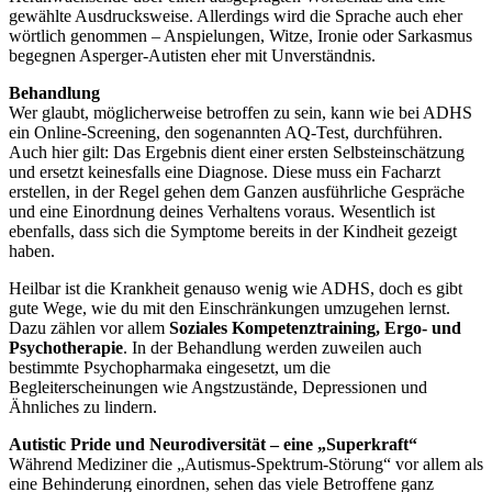
gewählte Ausdrucksweise. Allerdings wird die Sprache auch eher
wörtlich genommen – Anspielungen, Witze, Ironie oder Sarkasmus
begegnen Asperger-Autisten eher mit Unverständnis.
Behandlung
Wer glaubt, möglicherweise betroffen zu sein, kann wie bei ADHS
ein Online-Screening, den sogenannten AQ-Test, durchführen.
Auch hier gilt: Das Ergebnis dient einer ersten Selbsteinschätzung
und ersetzt keinesfalls eine Diagnose. Diese muss ein Facharzt
erstellen, in der Regel gehen dem Ganzen ausführliche Gespräche
und eine Einordnung deines Verhaltens voraus. Wesentlich ist
ebenfalls, dass sich die Symptome bereits in der Kindheit gezeigt
haben.
Heilbar ist die Krankheit genauso wenig wie ADHS, doch es gibt
gute Wege, wie du mit den Einschränkungen umzugehen lernst.
Dazu zählen vor allem
Soziales Kompetenztraining, Ergo- und
Psychotherapie
. In der Behandlung werden zuweilen auch
bestimmte Psychopharmaka eingesetzt, um die
Begleiterscheinungen wie Angstzustände, Depressionen und
Ähnliches zu lindern.
Autistic Pride und Neurodiversität – eine „Superkraft“
Während Mediziner die „Autismus-Spektrum-Störung“ vor allem als
eine Behinderung einordnen, sehen das viele Betroffene ganz