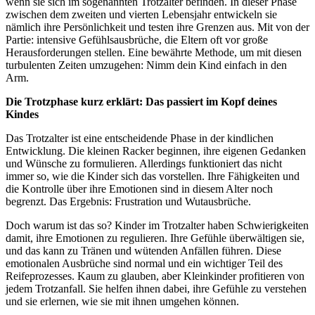
wenn sie sich im sogenannten Trotzalter befinden. In dieser Phase
zwischen dem zweiten und vierten Lebensjahr entwickeln sie
nämlich ihre Persönlichkeit und testen ihre Grenzen aus. Mit von der
Partie: intensive Gefühlsausbrüche, die Eltern oft vor große
Herausforderungen stellen. Eine bewährte Methode, um mit diesen
turbulenten Zeiten umzugehen: Nimm dein Kind einfach in den
Arm.
Die Trotzphase kurz erklärt:
Das passiert im Kopf deines
Kindes
Das Trotzalter ist eine entscheidende Phase in der kindlichen
Entwicklung. Die kleinen Racker beginnen, ihre eigenen Gedanken
und Wünsche zu formulieren. Allerdings funktioniert das nicht
immer so, wie die Kinder sich das vorstellen. Ihre Fähigkeiten und
die Kontrolle über ihre Emotionen sind in diesem Alter noch
begrenzt. Das Ergebnis: Frustration und Wutausbrüche.
Doch warum ist das so? Kinder im Trotzalter haben Schwierigkeiten
damit, ihre Emotionen zu regulieren. Ihre Gefühle überwältigen sie,
und das kann zu Tränen und wütenden Anfällen führen. Diese
emotionalen Ausbrüche sind normal und ein wichtiger Teil des
Reifeprozesses. Kaum zu glauben, aber Kleinkinder profitieren von
jedem Trotzanfall. Sie helfen ihnen dabei, ihre Gefühle zu verstehen
und sie erlernen, wie sie mit ihnen umgehen können.