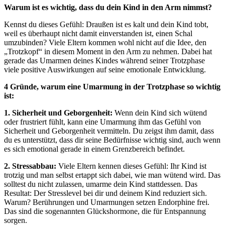
Warum ist es wichtig, dass du dein Kind in den Arm nimmst?
Kennst du dieses Gefühl: Draußen ist es kalt und dein Kind tobt,
weil es überhaupt nicht damit einverstanden ist, einen Schal
umzubinden? Viele Eltern kommen wohl nicht auf die Idee, den
„Trotzkopf“ in diesem Moment in den Arm zu nehmen. Dabei hat
gerade das Umarmen deines Kindes während seiner Trotzphase
viele positive Auswirkungen auf seine emotionale Entwicklung.
4 Gründe, warum eine Umarmung in der Trotzphase so wichtig
ist:
1. Sicherheit und Geborgenheit:
Wenn dein Kind sich wütend
oder frustriert fühlt, kann eine Umarmung ihm das Gefühl von
Sicherheit und Geborgenheit vermitteln. Du zeigst ihm damit, dass
du es unterstützt, dass dir seine Bedürfnisse wichtig sind, auch wenn
es sich emotional gerade in einem Grenzbereich befindet.
2. Stressabbau:
Viele Eltern kennen dieses Gefühl: Ihr Kind ist
trotzig und man selbst ertappt sich dabei, wie man wütend wird. Das
solltest du nicht zulassen, umarme dein Kind stattdessen. Das
Resultat: Der Stresslevel bei dir und deinem Kind reduziert sich.
Warum? Berührungen und Umarmungen setzen Endorphine frei.
Das sind die sogenannten Glückshormone, die für Entspannung
sorgen.