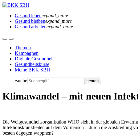
Gesund leben
expand_more
Gesund bleiben
expand_more
Gesund arbeiten
expand_more
Themen
Kampagnen
Digitale Gesundheit
Gesundheitskurse
Meine BKK SBH
/suche
Klimawandel – mit neuen Infek
Die Weltgesundheitsorganisation WHO sieht in der globalen Erwärmun
Infektionskrankheiten auf dem Vormarsch – durch die Ausbreitung vo
besten dagegen wappnen?