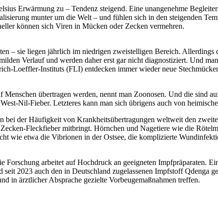
 Celsius Erwärmung zu – Tendenz steigend. Eine unangenehme Begleiters
alisierung munter um die Welt – und fühlen sich in den steigenden Tem
neller können sich Viren in Mücken oder Zecken vermehren.
lten – sie liegen jährlich im niedrigen zweistelligen Bereich. Allerding
milden Verlauf und werden daher erst gar nicht diagnostiziert. Und man
rich-Loeffler-Instituts (FLI) entdecken immer wieder neue Stechmücke
uf Menschen übertragen werden, nennt man Zoonosen. Und die sind au
 West-Nil-Fieber. Letzteres kann man sich übrigens auch von heimisc
 bei der Häufigkeit von Krankheitsübertragungen weltweit den zweiten
Zecken-Fleckfieber mitbringt. Hörnchen und Nagetiere wie die Röte
aucht wie etwa die Vibrionen in der Ostsee, die komplizierte Wundinfek
die Forschung arbeitet auf Hochdruck an geeigneten Impfpräparaten. Ei
 seit 2023 auch den in Deutschland zugelassenen Impfstoff Qdenga geg
n und in ärztlicher Absprache gezielte Vorbeugemaßnahmen treffen.