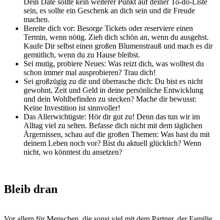
Dein Date sollte kein weiterer Punkt auf deiner To-do-Liste
sein, es sollte ein Geschenk an dich sein und dir Freude
machen.
Bereite dich vor: Besorge Tickets oder reserviere einen
Termin, wenn nötig. Zieh dich schön an, wenn du ausgehst.
Kaufe Dir selbst einen großen Blumenstrauß und mach es dir
gemütlich, wenn du zu Hause bleibst.
Sei mutig, probiere Neues: Was reizt dich, was wolltest du
schon immer mal ausprobieren? Trau dich!
Sei großzügig zu dir und überrasche dich: Du bist es nicht
gewohnt, Zeit und Geld in deine persönliche Entwicklung
und dein Wohlbefinden zu stecken? Mache dir bewusst:
Keine Investition ist sinnvoller!
Das Allerwichtigste: Hör dir gut zu! Denn das tun wir im
Alltag viel zu selten. Befasse dich nicht mit dem täglichen
Ärgernissen, schau auf die großen Themen: Was hast du mit
deinem Leben noch vor? Bist du aktuell glücklich? Wenn
nicht, wo könntest du ansetzen?
Bleib dran
Vor allem für Menschen, die sonst viel mit dem Partner, der Familie