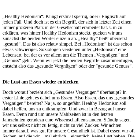
„Healthy Hedonism“: Klingt erstmal sperrig, oder? Englisch auf
jeden Fall. Und doch ist es ein Begriff, der sich in letzter Zeit einen
immer größeren Platz in der Gesellschaft erarbeitet hat. Um zu
erklären, was hinter Healthy Hedonism steckt, gucken wir uns
zunächst die beiden Wörter einzeln an. „Healthy“ heißt übersetzt
„gesund“. Das ist also relativ simpel. Bei „Hedonism“ ist das schon
etwas schwieriger. Soziologen verstehen unter „Hedonism“ eine
Lebensart, bei der es vor allem um die Themen „Vergnügen“ und
„Genuss“ geht. Wenn wir jetzt die beiden Begriffe zusammenfügen,
entsteht also das „gesunde Vergnügen“ oder der "gesunde Genuss“.
Die Lust am Essen wieder entdecken
Doch worauf bezieht sich „Gesundes Vergnügen“ überhaupt? In
erster Linie geht es dabei ums Essen. Also Essen, das uns „gesundes
Vergnügen“ bereitet? Na ja, so ungefähr. Healthy Hedonism soll
dabei helfen, uns zu entkrampfen. Und zwar in Bezug auf unser
Essen. Denn rund um unsere Mahlzeiten ist in den letzten
Jahrzehnten geradezu eine Wissenschaft entstanden. Ständig sagen
wir uns selbst: nicht zu fettig, nicht zu viel Zucker. Wir achten
immer darauf, was gut für unsere Gesundheit ist. Dabei essen wir oft
Sachen, auf die wir – mal ehrlich – eigentlich keine Lust haben. Die