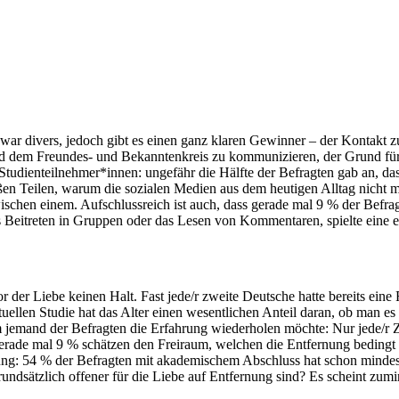
ar divers, jedoch gibt es einen ganz klaren Gewinner – der Kontakt z
und dem Freundes- und Bekanntenkreis zu kommunizieren, der Grund für 
Studienteilnehmer*innen: ungefähr die Hälfte der Befragten gab an, d
oßen Teilen, warum die sozialen Medien aus dem heutigen Alltag nicht
ischen einem. Aufschlussreich ist auch, dass gerade mal 9 % der Befra
s Beitreten in Gruppen oder das Lesen von Kommentaren, spielte eine e
er Liebe keinen Halt. Fast jede/r zweite Deutsche hatte bereits eine F
uellen Studie hat das Alter einen wesentlichen Anteil daran, ob man es m
aum jemand der Befragten die Erfahrung wiederholen möchte: Nur jede/r
erade mal 9 % schätzen den Freiraum, welchen die Entfernung bedingt 
ung: 54 % der Befragten mit akademischem Abschluss hat schon mindest
ndsätzlich offener für die Liebe auf Entfernung sind? Es scheint zumi