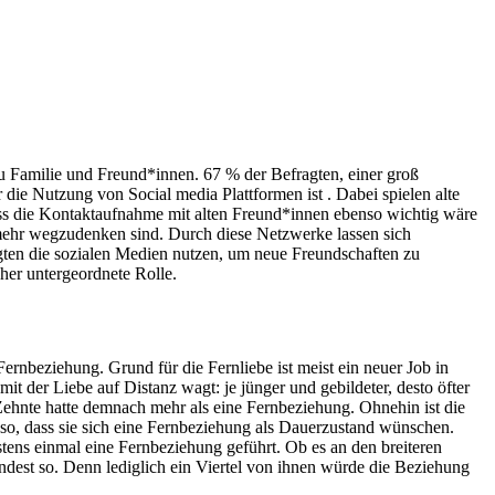
u Familie und Freund*innen. 67 % der Befragten, einer groß
die Nutzung von Social media Plattformen ist . Dabei spielen alte
ass die Kontaktaufnahme mit alten Freund*innen ebenso wichtig wäre
 mehr wegzudenken sind. Durch diese Netzwerke lassen sich
gten die sozialen Medien nutzen, um neue Freundschaften zu
her untergeordnete Rolle.
ernbeziehung. Grund für die Fernliebe ist meist ein neuer Job in
it der Liebe auf Distanz wagt: je jünger und gebildeter, desto öfter
 Zehnte hatte demnach mehr als eine Fernbeziehung. Ohnehin ist die
so, dass sie sich eine Fernbeziehung als Dauerzustand wünschen.
ens einmal eine Fernbeziehung geführt. Ob es an den breiteren
ndest so. Denn lediglich ein Viertel von ihnen würde die Beziehung