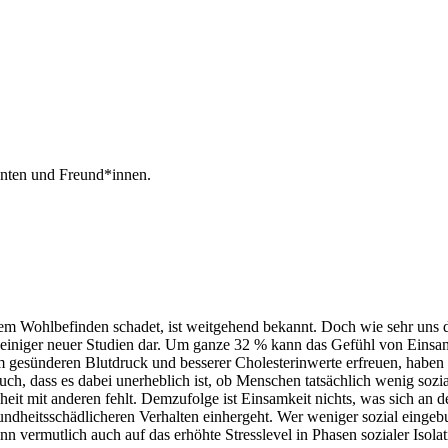
nnten und Freund*innen.
rem Wohlbefinden schadet, ist weitgehend bekannt. Doch wie sehr uns 
sse einiger neuer Studien dar. Um ganze 32 % kann das Gefühl von Ei
 gesünderen Blutdruck und besserer Cholesterinwerte erfreuen, haben Pe
uch, dass es dabei unerheblich ist, ob Menschen tatsächlich wenig sozia
eit mit anderen fehlt. Demzufolge ist Einsamkeit nichts, was sich an
undheitsschädlicheren Verhalten einhergeht. Wer weniger sozial eingebun
n vermutlich auch auf das erhöhte Stresslevel in Phasen sozialer Isolat