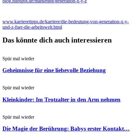
blog.hubspot.de/marketing/generation-x-y-z
www.karrieretipps.de/karriere/die-bedeutung-von-generation-x-y-
und-z-fuer-die-arbeitswelt.html
Das könnte dich auch interessieren
Spür mal wieder
Geheimnisse für eine liebevolle Beziehung
Spür mal wieder
Kleinkinder: Im Trotzalter in den Arm nehmen
Spür mal wieder
Die Magie der Berührung: Babys erster Kontakt…