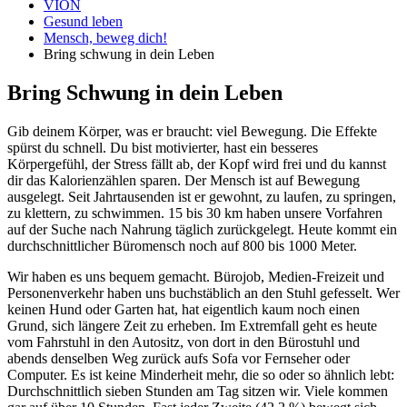
VION
Gesund leben
Mensch, beweg dich!
Bring schwung in dein Leben
Bring Schwung in dein Leben
Gib deinem Körper, was er braucht: viel Bewegung. Die Effekte
spürst du schnell. Du bist motivierter, hast ein besseres
Körpergefühl, der Stress fällt ab, der Kopf wird frei und du kannst
dir das Kalorienzählen sparen. Der Mensch ist auf Bewegung
ausgelegt. Seit Jahrtausenden ist er gewohnt, zu laufen, zu springen,
zu klettern, zu schwimmen. 15 bis 30 km haben unsere Vorfahren
auf der Suche nach Nahrung täglich zurückgelegt. Heute kommt ein
durchschnittlicher Büromensch noch auf 800 bis 1000 Meter.
Wir haben es uns bequem gemacht. Bürojob, Medien-Freizeit und
Personenverkehr haben uns buchstäblich an den Stuhl gefesselt. Wer
keinen Hund oder Garten hat, hat eigentlich kaum noch einen
Grund, sich längere Zeit zu erheben. Im Extremfall geht es heute
vom Fahrstuhl in den Autositz, von dort in den Bürostuhl und
abends denselben Weg zurück aufs Sofa vor Fernseher oder
Computer. Es ist keine Minderheit mehr, die so oder so ähnlich lebt:
Durchschnittlich sieben Stunden am Tag sitzen wir. Viele kommen