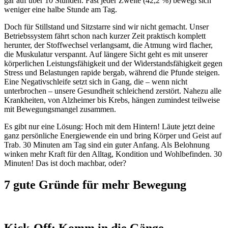
gar auf über 10 Stunden. Fast jeder Zweite (42,2 %) bewegt sich
weniger eine halbe Stunde am Tag.
Doch für Stillstand und Sitzstarre sind wir nicht gemacht. Unser
Betriebssystem fährt schon nach kurzer Zeit praktisch komplett
herunter, der Stoffwechsel verlangsamt, die Atmung wird flacher,
die Muskulatur verspannt. Auf längere Sicht geht es mit unserer
körperlichen Leistungsfähigkeit und der Widerstandsfähigkeit gegen
Stress und Belastungen rapide bergab, während die Pfunde steigen.
Eine Negativschleife setzt sich in Gang, die – wenn nicht
unterbrochen – unsere Gesundheit schleichend zerstört. Nahezu alle
Krankheiten, von Alzheimer bis Krebs, hängen zumindest teilweise
mit Bewegungsmangel zusammen.
Es gibt nur eine Lösung: Hoch mit dem Hintern! Läute jetzt deine
ganz persönliche Energiewende ein und bring Körper und Geist auf
Trab. 30 Minuten am Tag sind ein guter Anfang. Als Belohnung
winken mehr Kraft für den Alltag, Kondition und Wohlbefinden. 30
Minuten! Das ist doch machbar, oder?
7 gute Gründe für mehr Bewegung
Kick-Off: Komm in die Gänge