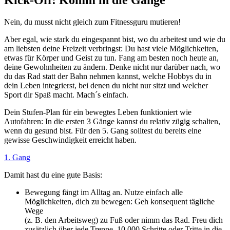
Nein, du musst nicht gleich zum Fitnessguru mutieren!
Aber egal, wie stark du eingespannt bist, wo du arbeitest und wie du
am liebsten deine Freizeit verbringst: Du hast viele Möglichkeiten,
etwas für Körper und Geist zu tun. Fang am besten noch heute an,
deine Gewohnheiten zu ändern. Denke nicht nur darüber nach, wo
du das Rad statt der Bahn nehmen kannst, welche Hobbys du in
dein Leben integrierst, bei denen du nicht nur sitzt und welcher
Sport dir Spaß macht. Mach´s einfach.
Dein Stufen-Plan für ein bewegtes Leben funktioniert wie
Autofahren: In die ersten 3 Gänge kannst du relativ zügig schalten,
wenn du gesund bist. Für den 5. Gang solltest du bereits eine
gewisse Geschwindigkeit erreicht haben.
1. Gang
Damit hast du eine gute Basis:
Bewegung fängt im Alltag an. Nutze einfach alle
Möglichkeiten, dich zu bewegen: Geh konsequent tägliche
Wege
(z. B. den Arbeitsweg) zu Fuß oder nimm das Rad. Freu dich
zusätzlich über jede Treppe. 10 000 Schritte oder Tritte in die